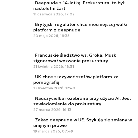
Deepnude z 14-latką. Prokuratura: to był
nastoletni żart
11 czerwca 2026, 17:02
Brytyjski regulator chce mocniejszej walki
platform z deepnude
20 maja 2026, 16:35
Francuskie śledztwo ws. Groka. Musk
zignorował wezwanie prokuratury
21 kwietnia 2026, 13:31
UK chce skazywać szefów platform za
pornografię
13 kwietnia 2026, 12:48
Nauczycielka rozebrana przy użyciu AI. Jest
zawiadomienie do prokuratury
27 marca 2026, 16:13
Zakaz deepnude w UE. Szykują się zmiany w
unijnym prawie
19 marca 2026, 07:49