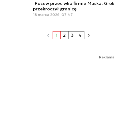
Pozew przeciwko firmie Muska. Grok
przekroczył granicę
18 marca 2026, 07:47
1
2
3
4
Reklama