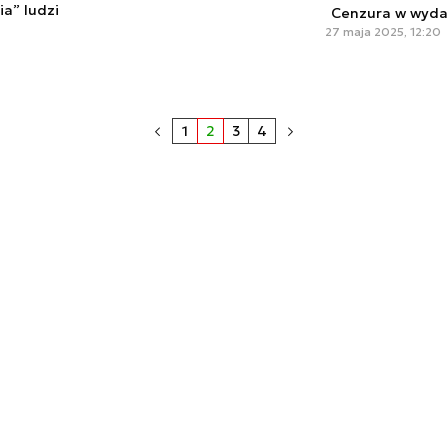
ia” ludzi
Cenzura w wydan
27 maja 2025, 12:20
1
2
3
4