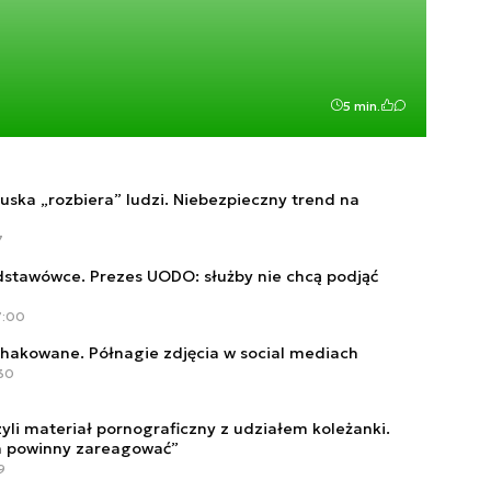
5 min.
uska „rozbiera” ludzi. Niebezpieczny trend na
7
stawówce. Prezes UODO: służby nie chcą podjąć
7:00
zhakowane. Półnagie zdjęcia w social mediach
:30
yli materiał pornograficzny z udziałem koleżanki.
a powinny zareagować”
9