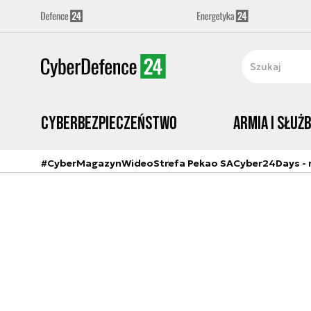
Cyberbezpieczeństwo
Armia i Służ
#CyberMagazyn
Wideo
Strefa Pekao SA
Cyber24Days - r