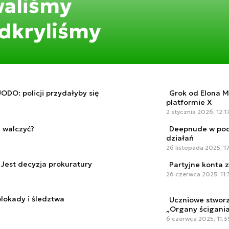
waliśmy
odkryliśmy
DO: policji przydałyby się
Grok od Elona M
platformie X
2 stycznia 2026, 12:1
i walczyć?
Deepnude w pod
działań
26 listopada 2025, 1
Jest decyzja prokuratury
Partyjne konta 
26 czerwca 2025, 11
blokady i śledztwa
Uczniowe stworz
„Organy ścigani
6 czerwca 2025, 11:3