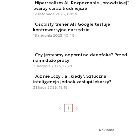
Hiperrealizm AI. Rozpoznanie „prawdziwej”
twarzy coraz trudniejsze
17 listopada 2023, 08:16
Osobisty trener AI? Google testuje
kontrowersyjne narzędzie
18 sierpnia 2023, 10:48
Czy jesteśmy odporni na deepfake? Przed
nami dużo pracy
3 sierpnia 2023, 17:28
Już nie „czy”, a „kiedy". Sztuczna
inteligencja jednak zastąpi lekarzy?
31 lipca 2023, 18:18
1
Reklama