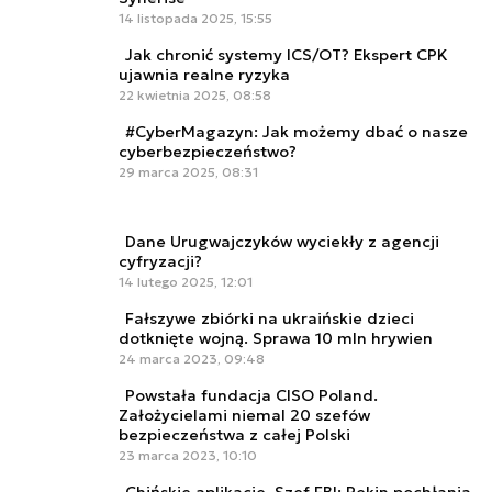
14 listopada 2025, 15:55
Jak chronić systemy ICS/OT? Ekspert CPK
ujawnia realne ryzyka
22 kwietnia 2025, 08:58
#CyberMagazyn: Jak możemy dbać o nasze
cyberbezpieczeństwo?
29 marca 2025, 08:31
Dane Urugwajczyków wyciekły z agencji
cyfryzacji?
14 lutego 2025, 12:01
Fałszywe zbiórki na ukraińskie dzieci
dotknięte wojną. Sprawa 10 mln hrywien
24 marca 2023, 09:48
Powstała fundacja CISO Poland.
Założycielami niemal 20 szefów
bezpieczeństwa z całej Polski
23 marca 2023, 10:10
Chińskie aplikacje. Szef FBI: Pekin pochłania