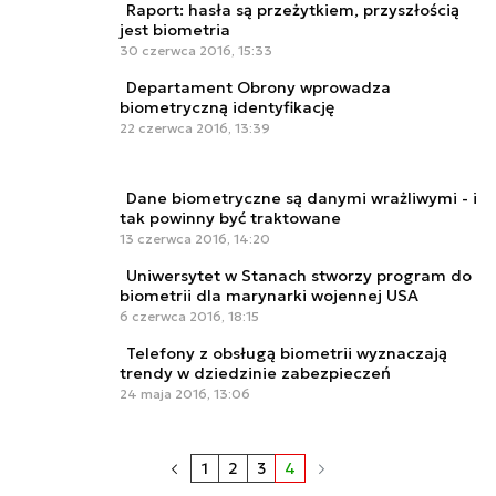
Raport: hasła są przeżytkiem, przyszłością
jest biometria
30 czerwca 2016, 15:33
Departament Obrony wprowadza
biometryczną identyfikację
22 czerwca 2016, 13:39
Dane biometryczne są danymi wrażliwymi - i
tak powinny być traktowane
13 czerwca 2016, 14:20
Uniwersytet w Stanach stworzy program do
biometrii dla marynarki wojennej USA
6 czerwca 2016, 18:15
Telefony z obsługą biometrii wyznaczają
trendy w dziedzinie zabezpieczeń
24 maja 2016, 13:06
1
2
3
4