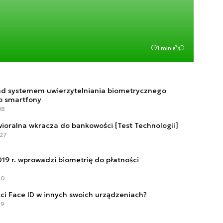
1 min.
ad systemem uwierzytelniania biometrycznego
o smartfony
18
ioralna wkracza do bankowości [Test Technologii]
:27
19 r. wprowadzi biometrię do płatności
h
10
ci Face ID w innych swoich urządzeniach?
59