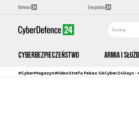
Cyberbezpieczeństwo
Armia i Służ
#CyberMagazyn
Wideo
Strefa Pekao SA
Cyber24Days - r