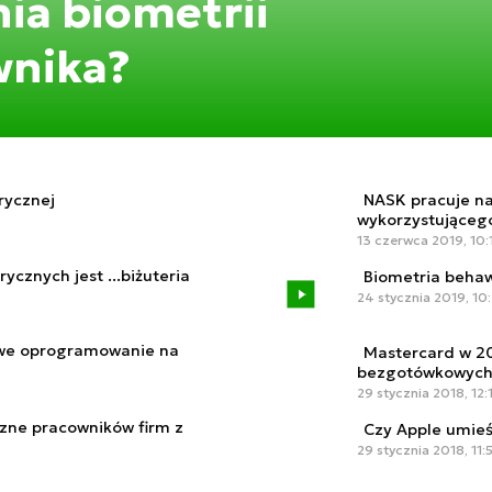
ia biometrii
wnika?
rycznej
NASK pracuje n
wykorzystująceg
13 czerwca 2019, 10:
cznych jest ...biżuteria
Biometria behaw
24 stycznia 2019, 10
nowe oprogramowanie na
Mastercard w 20
bezgotówkowyc
29 stycznia 2018, 12:
czne pracowników firm z
Czy Apple umieś
29 stycznia 2018, 11: