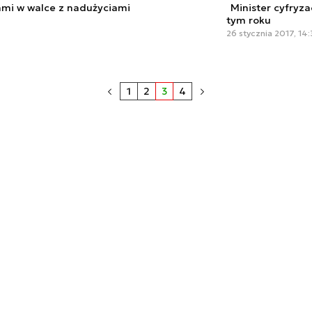
ami w walce z nadużyciami
Minister cyfryza
tym roku
26 stycznia 2017, 14
1
2
3
4