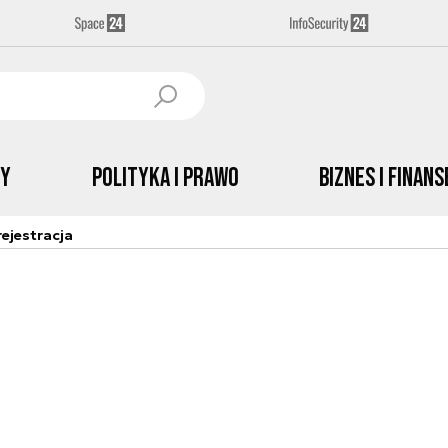
by
Polityka i prawo
Biznes i Finans
ejestracja