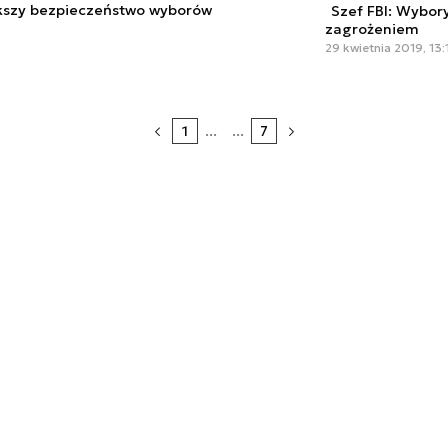
kszy bezpieczeństwo wyborów
Szef FBI: Wybor
zagrożeniem
29 kwietnia 2019, 13:
1
...
...
7