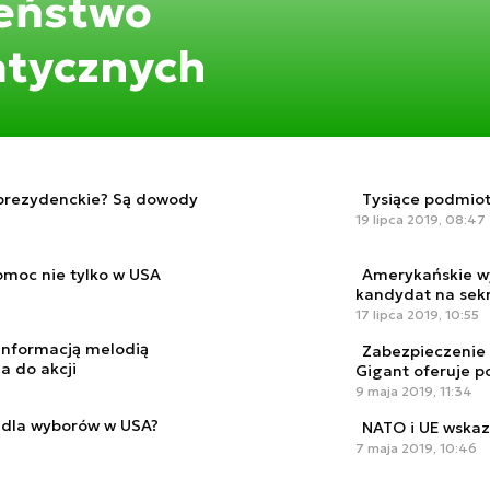
zeństwo
atycznych
 prezydenckie? Są dowody
Tysiące podmiot
19 lipca 2019, 08:47
omoc nie tylko w USA
Amerykańskie wy
kandydat na sek
17 lipca 2019, 10:55
zinformacją melodią
Zabezpieczenie 
a do akcji
Gigant oferuje 
9 maja 2019, 11:34
dla wyborów w USA?
NATO i UE wska
7 maja 2019, 10:46