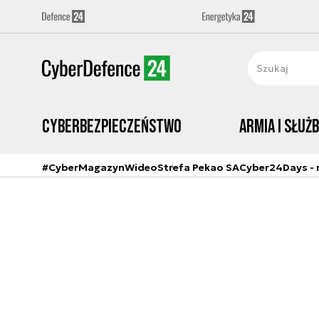
Cyberbezpieczeństwo
Armia i Służ
#CyberMagazyn
Wideo
Strefa Pekao SA
Cyber24Days - r