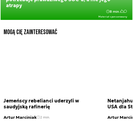
atrapy
8 min.
Materiał sponsorowany
Mogą Cię zainteresować
Jemeńscy rebelianci uderzyli w
Netanjahu
saudyjską rafinerię
USA dla St
Artur Marciniak
Artur Marci
2 min.