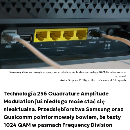
Samsung i Qualcomm ogłosiły pozytywne zakończenie testów technologii QAM. Co to konkretnie
oznacza?
Autor. Stephen Phillips - Hostreviews.co.uk/Unsplash
Technologia 256 Quadrature Amplitude
Modulation już niedługo może stać się
nieaktualna. Przedsiębiorstwa Samsung oraz
Qualcomm poinformowały bowiem, że testy
1024 QAM w pasmach Frequency Division