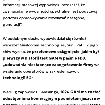
informacji prasowej wypowiedzi przekazał, że
„wzmacnianie wydajności spektralnej jest podstawą
podczas opracowywania rozwiązań następnej
generacji”.
W podobnym duchu wypowiedział się również
wiceszef Qualcomm Technologies, Sunil Patil. Z jego
słów wynika, że
przełomowe osiągnięcie, jakim był
pierwszy w historii test QAM w paśmie FDD,
„udowadnia niesłabnące zaangażowanie firmy
we
wspieraniu operatorów w zakresie rozwoju
technologii 5G
”.
Według zapowiedzi Samsunga,
1024 QAM ma zostać
udostępniona komercyjnym podmiotom jeszcze w
tym roku
. Uprzednio mają się jednak zakończyć
testy