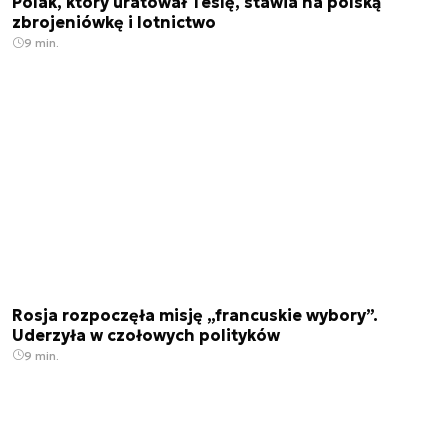
Polak, który uratował Teslę, stawia na polską
zbrojeniówkę i lotnictwo
9 min.
Rosja rozpoczęła misję „francuskie wybory”.
Uderzyła w czołowych polityków
9 min.