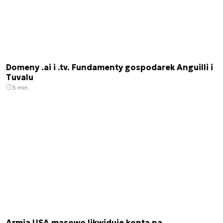
Domeny .ai i .tv. Fundamenty gospodarek Anguilli i
Tuvalu
3 min.
Armia USA masowo likwiduje konta na