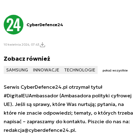
CyberDefence24
10 kwietnia 2024, 07:43
Zobacz również
SAMSUNG
INNOWACJE
TECHNOLOGIE
pokaż wszystkie
Serwis CyberDefence24.pl otrzymał tytuł
#DigitalEUAmbassador (Ambasadora polityki cyfrowej
UE). Jeśli są sprawy, które Was nurtują; pytania, na
które nie znacie odpowiedzi; tematy, o których trzeba
napisać – zapraszamy do kontaktu. Piszcie do nas na:
redakcja@cyberdefence24.pl
.