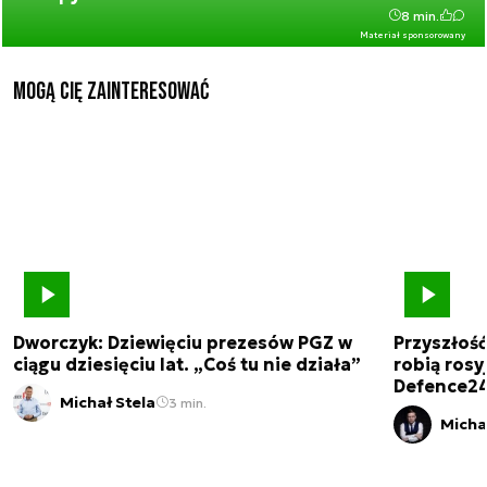
8 min.
Materiał sponsorowany
Mogą Cię zainteresować
Dworczyk: Dziewięciu prezesów PGZ w
Przyszłoś
ciągu dziesięciu lat. „Coś tu nie działa”
robią rosyj
Defence2
Michał Stela
3 min.
Micha