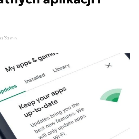
32
2 min.