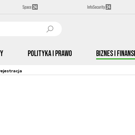
by
Polityka i prawo
Biznes i Finans
ejestracja