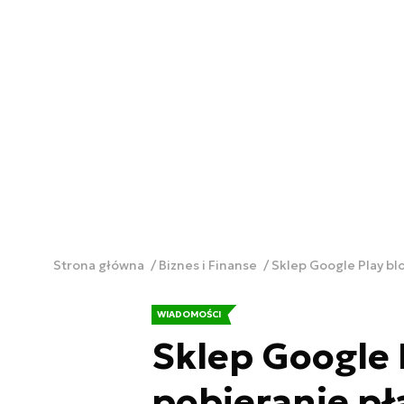
Strona główna
Biznes i Finanse
Sklep Google Play blo
WIADOMOŚCI
Sklep Google 
pobieranie pła