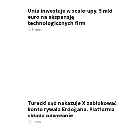
Unia inwestuje w scale-upy. 5 mld
euro na ekspansję
technologicznych firm
3 min.
Turecki sąd nakazuje X zablokować
konto rywala Erdoğana. Platforma
składa odwołanie
5 min.