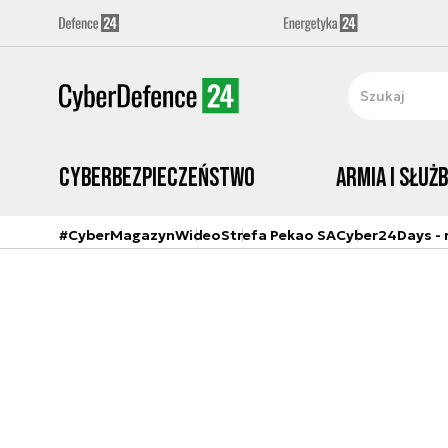
Cyberbezpieczeństwo
Armia i Służ
#CyberMagazyn
Wideo
Strefa Pekao SA
Cyber24Days - r