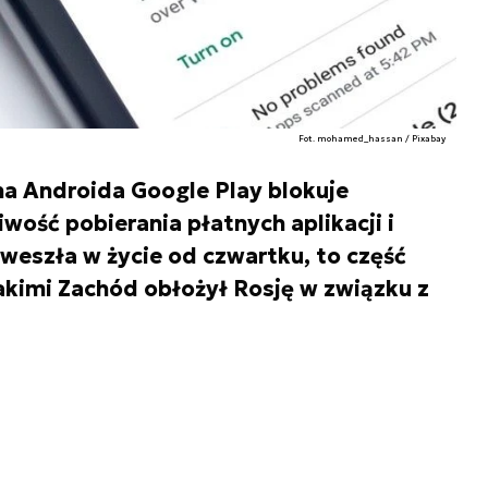
Fot. mohamed_hassan / Pixabay
a Androida Google Play blokuje
ość pobierania płatnych aplikacji i
a weszła w życie od czwartku, to część
jakimi Zachód obłożył Rosję w związku z