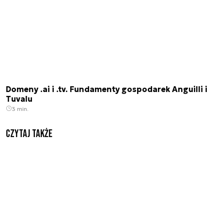
Domeny .ai i .tv. Fundamenty gospodarek Anguilli i
Tuvalu
3 min.
Czytaj także