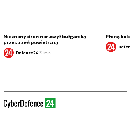
Nieznany dron naruszył bułgarską
Płoną kole
przestrzeń powietrzną
Defen
Defence24
1 min.