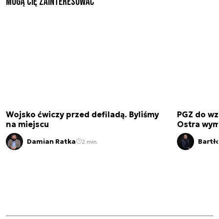
Mogą Cię zainteresować
Wojsko ćwiczy przed defiladą. Byliśmy
PGZ do wz
na miejscu
Ostra wym
Damian Ratka
Bartł
2 min.