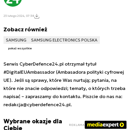
23 lutego 2024, 07:38
Zobacz również
SAMSUNG
SAMSUNG ELECTRONICS POLSKA
pokaż wszystkie
Serwis CyberDefence24.pl otrzymał tytuł
#DigitalEUAmbassador (Ambasadora polityki cyfrowej
UE). Jeśli są sprawy, które Was nurtują; pytania, na
które nie znacie odpowiedzi; tematy, o których trzeba
napisać – zapraszamy do kontaktu. Piszcie do nas na:
redakcja@cyberdefence24.pl
.
Wybrane okazje dla
REKLAMA
Ciebie