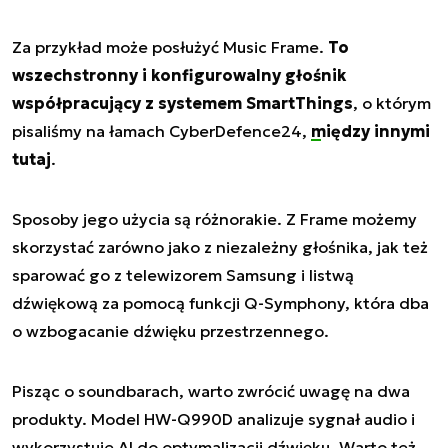
Za przykład może posłużyć Music Frame.
To
wszechstronny i konfigurowalny głośnik
współpracujący z systemem SmartThings
, o którym
pisaliśmy na łamach CyberDefence24,
między innymi
tutaj
.
Sposoby jego użycia są różnorakie. Z Frame możemy
skorzystać zarówno jako z niezależny głośnika, jak też
sparować go z telewizorem Samsung i listwą
dźwiękową za pomocą funkcji Q-Symphony, która dba
o wzbogacanie dźwięku przestrzennego.
Pisząc o soundbarach, warto zwrócić uwagę na dwa
produkty. Model HW-Q990D analizuje sygnał audio i
wykorzystuje AI do optymalizacji dźwięku. Warto też