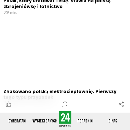
Polak, który uratował Teslę, stawia na polską
zbrojeniówkę i lotnictwo
9 min.
Zhakowano polską elektrociepłownię. Pierwszy
tego typu przypadek
3 min.
Cyberataki
Wycieki danych
Poradniki
O nas