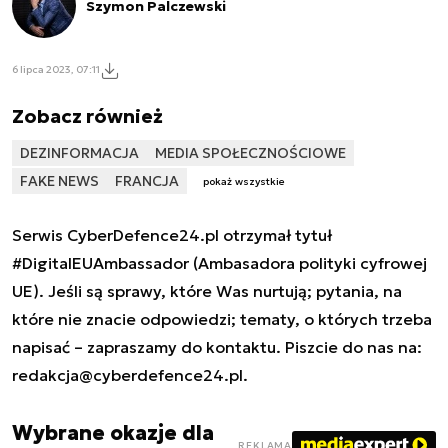
Szymon Palczewski
6 lipca 2023, 07:11
Zobacz również
DEZINFORMACJA
MEDIA SPOŁECZNOŚCIOWE
FAKE NEWS
FRANCJA
pokaż wszystkie
Serwis CyberDefence24.pl otrzymał tytuł
#DigitalEUAmbassador (Ambasadora polityki cyfrowej
UE). Jeśli są sprawy, które Was nurtują; pytania, na
które nie znacie odpowiedzi; tematy, o których trzeba
napisać – zapraszamy do kontaktu. Piszcie do nas na:
redakcja@cyberdefence24.pl
.
Wybrane okazje dla
REKLAMA