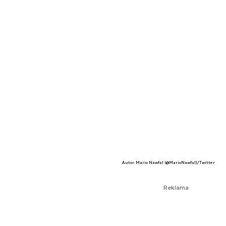
Autor. Mario Nawfal (@MarioNawfal)/Twitter
Reklama