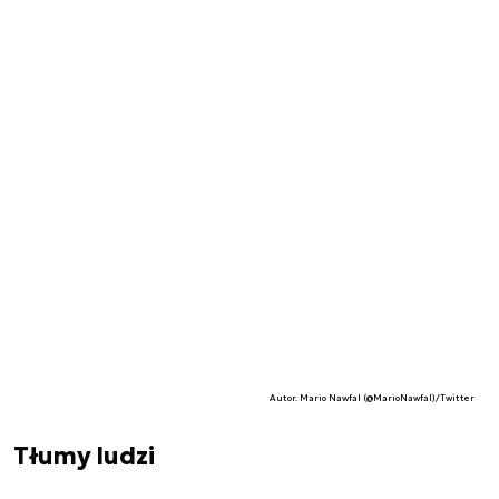
Autor. Mario Nawfal (@MarioNawfal)/Twitter
Tłumy ludzi