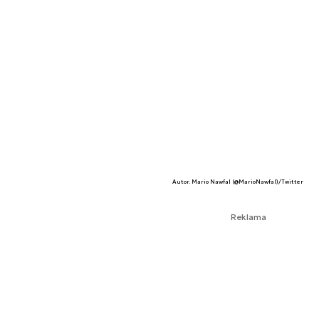
Autor. Mario Nawfal (@MarioNawfal)/Twitter
Reklama