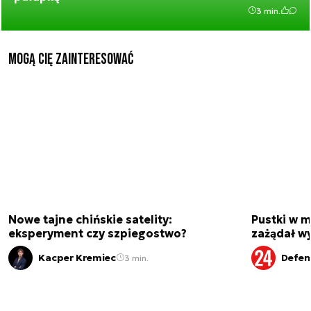
3 min.
Mogą Cię zainteresować
Nowe tajne chińskie satelity:
Pustki w 
eksperyment czy szpiegostwo?
zażądał w
Kacper Kremiec
Defen
3 min.