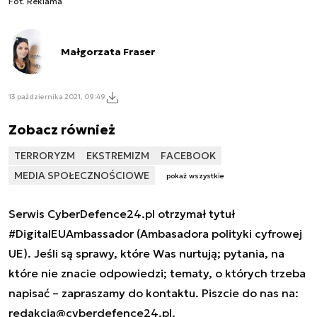
Fot. Reklama
Małgorzata Fraser
13 października 2021, 09:49
Zobacz również
TERRORYZM
EKSTREMIZM
FACEBOOK
MEDIA SPOŁECZNOŚCIOWE
pokaż wszystkie
Serwis CyberDefence24.pl otrzymał tytuł
#DigitalEUAmbassador (Ambasadora polityki cyfrowej
UE). Jeśli są sprawy, które Was nurtują; pytania, na
które nie znacie odpowiedzi; tematy, o których trzeba
napisać – zapraszamy do kontaktu. Piszcie do nas na:
redakcja@cyberdefence24.pl
.