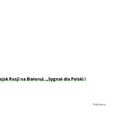
sk Rosji na Białoruś. „Sygnał dla Polski i
Reklama