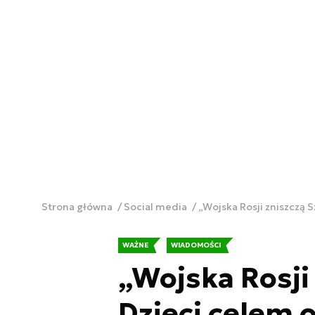
Strona główna
Social media
„Wojska Rosji zniszczą 
WAŻNE
WIADOMOŚCI
„Wojska Rosji
Dzieci celem o