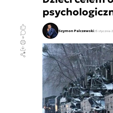
psychologicz
Szymon Palczewski
26 stycznia 
9