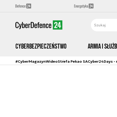
Cyberbezpieczeństwo
Armia i Służ
#CyberMagazyn
Wideo
Strefa Pekao SA
Cyber24Days - r