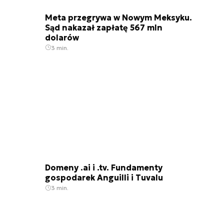
Meta przegrywa w Nowym Meksyku.
Sąd nakazał zapłatę 567 mln
dolarów
3 min.
Domeny .ai i .tv. Fundamenty
gospodarek Anguilli i Tuvalu
3 min.