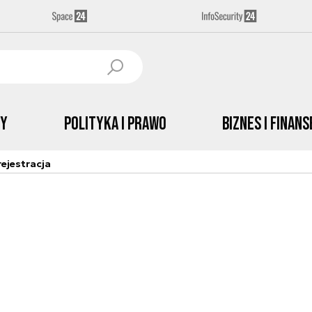
by
Polityka i prawo
Biznes i Finans
ejestracja