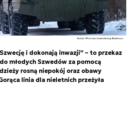
Autor. Ministerstwo obrony Białorusi
Szwecję i dokonają inwazji” – to przekaz
ją do młodych Szwedów za pomocą
odzieży rosną niepokój oraz obawy
rąca linia dla nieletnich przeżyła