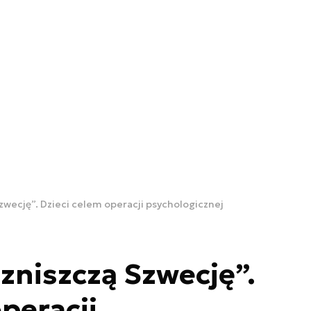
Szwecję”. Dzieci celem operacji psychologicznej
 zniszczą Szwecję”.
peracji