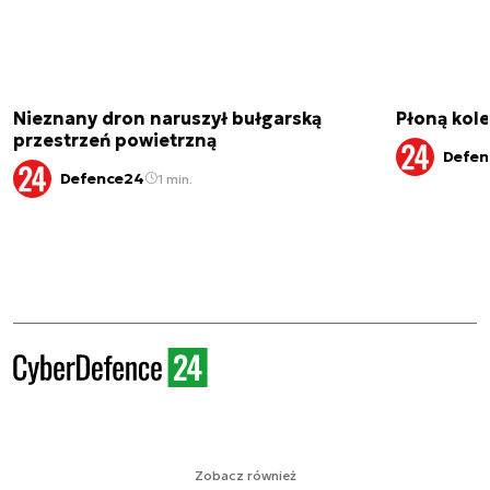
Nieznany dron naruszył bułgarską
Płoną kole
przestrzeń powietrzną
Defen
Defence24
1 min.
Zobacz również