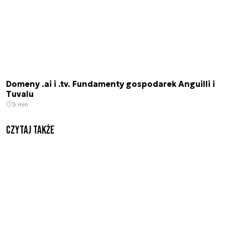
Domeny .ai i .tv. Fundamenty gospodarek Anguilli i
Tuvalu
3 min.
Czytaj także