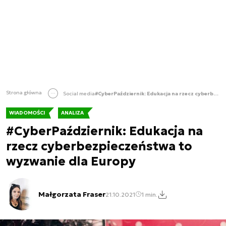
Strona główna
Social media
#CyberPaździernik: Edukacja na rzecz cyberbezpieczeństwa to wyzwanie dla Europy
WIADOMOŚCI
ANALIZA
#CyberPaździernik: Edukacja na
rzecz cyberbezpieczeństwa to
wyzwanie dla Europy
Małgorzata Fraser
21.10.2021
1 min.