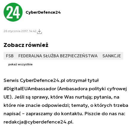
CyberDefence24
26 stycznia 2017, 14:42
Zobacz również
FSB
FEDERALNA SŁUŻBA BEZPIECZEŃSTWA
SANKCJE
pokaż wszystkie
Serwis CyberDefence24.pl otrzymał tytuł
#DigitalEUAmbassador (Ambasadora polityki cyfrowej
UE). Jeśli są sprawy, które Was nurtują; pytania, na
które nie znacie odpowiedzi; tematy, o których trzeba
napisać – zapraszamy do kontaktu. Piszcie do nas na:
redakcja@cyberdefence24.pl
.