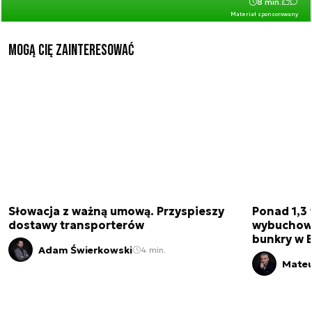
8 min.
Materiał sponsorowany
Mogą Cię zainteresować
Słowacja z ważną umową. Przyspieszy
Ponad 1,3 
dostawy transporterów
wybuchow
bunkry w 
Adam Świerkowski
4 min.
Mateu