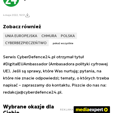
4 maja 2022, 16:51
Zobacz również
UNIA EUROPEJSKA
CHMURA
POLSKA
CYBERBEZPIECZEŃTWO
pokaż wszystkie
Serwis CyberDefence24.pl otrzymał tytuł
#DigitalEUAmbassador (Ambasadora polityki cyfrowej
UE). Jeśli są sprawy, które Was nurtują; pytania, na
które nie znacie odpowiedzi; tematy, o których trzeba
napisać – zapraszamy do kontaktu. Piszcie do nas na:
redakcja@cyberdefence24.pl
.
Wybrane okazje dla
REKLAMA
Ciebie