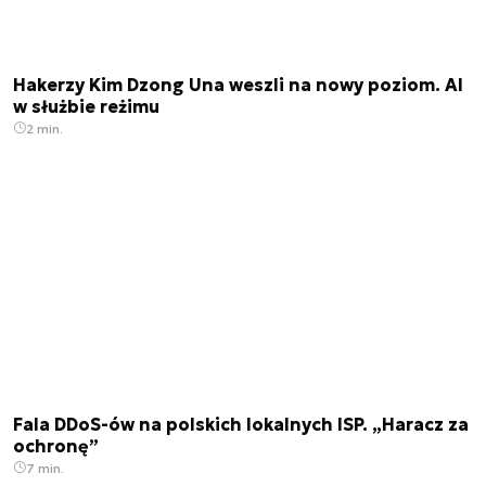
Hakerzy Kim Dzong Una weszli na nowy poziom. AI
w służbie reżimu
2 min.
Fala DDoS-ów na polskich lokalnych ISP. „Haracz za
ochronę”
7 min.