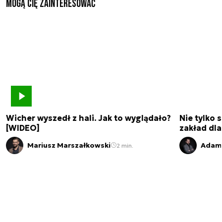
Mogą Cię zainteresować
Wicher wyszedł z hali. Jak to wyglądało?
Nie tylko 
[WIDEO]
zakład dl
Mariusz Marszałkowski
Adam 
2 min.