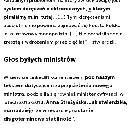
Aktualnym problemem, na który zwrócił uwagę jest
system doręczeń elektronicznych
,
o którym
pisaliśmy m.in. tutaj
. „(…) Tymi doręczeniami
absolutnie nie powinna zajmować się Poczta Polska
jako ustawowy monopolista. (…) Nie poradziła sobie
zresztą z wdrożeniem przez pięć lat” – stwierdził.
Głos byłych ministrów
W serwisie LinkedIN komentarzem,
pod naszym
tekstem dotyczącym zaprzysiężenia nowego
ministra
, podzieliła się również minister cyfryzacji w
latach 2015-2018,
Anna Streżyńska. Jak stwierdziła,
ma nadzieję, że w resorcie „nastanie
długoterminowa stabilność”
.