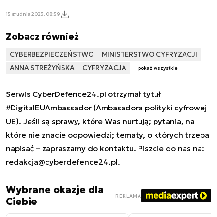
15 grudnia 2023, 08:59
Zobacz również
CYBERBEZPIECZEŃSTWO
MINISTERSTWO CYFRYZACJI
ANNA STREŻYŃSKA
CYFRYZACJA
pokaż wszystkie
Serwis CyberDefence24.pl otrzymał tytuł
#DigitalEUAmbassador (Ambasadora polityki cyfrowej
UE). Jeśli są sprawy, które Was nurtują; pytania, na
które nie znacie odpowiedzi; tematy, o których trzeba
napisać – zapraszamy do kontaktu. Piszcie do nas na:
redakcja@cyberdefence24.pl
.
Wybrane okazje dla
REKLAMA
Ciebie