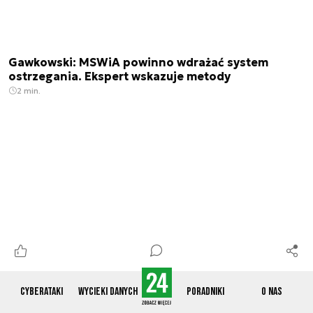
Gawkowski: MSWiA powinno wdrażać system
ostrzegania. Ekspert wskazuje metody
2 min.
Cyber24 DAYS w nowej formule! Bądź z nami 7-8
Cyberataki
Wycieki danych
Poradniki
O nas
października
3 min.