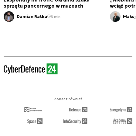
sprzętu pancernego w muzeach
wciąż pot
Damian Ratka
Maksy
3 min.
Zobacz również