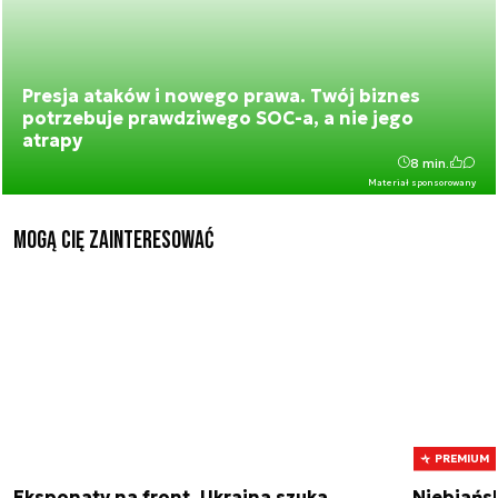
Presja ataków i nowego prawa. Twój biznes
potrzebuje prawdziwego SOC-a, a nie jego
atrapy
8 min.
Materiał sponsorowany
Mogą Cię zainteresować
PREMIUM
Eksponaty na front. Ukraina szuka
„Niebiańs