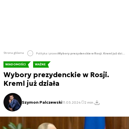
Strona główna
Polityka i prawo
Wybory prezydenckie w Rosji. Kreml już działa
WIADOMOŚCI
WAŻNE
Wybory prezydenckie w Rosji.
Kreml już działa
Szymon Palczewski
11.03.2024
2 min.