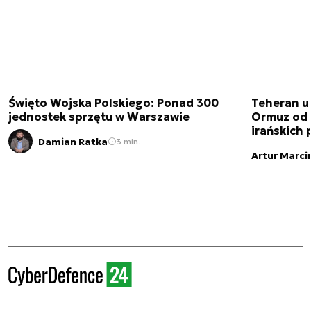
Święto Wojska Polskiego: Ponad 300
Teheran uz
jednostek sprzętu w Warszawie
Ormuz od 
irańskich
Damian Ratka
3 min.
Artur Marci