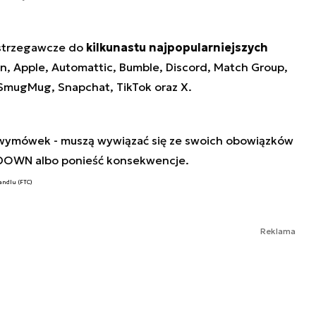
ostrzegawcze do
kilkunastu najpopularniejszych
on, Apple, Automattic, Bumble, Discord, Match Group,
 SmugMug, Snapchat, TikTok oraz X.
h wymówek - muszą wywiązać się ze swoich obowiązków
 DOWN albo ponieść konsekwencje.
andlu (FTC)
Reklama