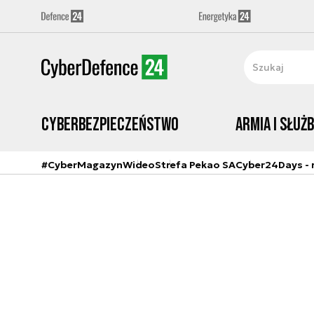
Cyberbezpieczeństwo
Armia i Służ
#CyberMagazyn
Wideo
Strefa Pekao SA
Cyber24Days - r