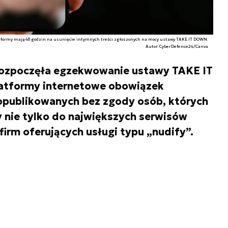
tformy mają 48 godzin na usunięcie intymnych treści zgłoszonych na mocy ustawy TAKE IT DOWN.
Autor. CyberDefence24/Canva
rozpoczęła egzekwowanie ustawy TAKE IT
atformy internetowe obowiązek
opublikowanych bez zgody osób, których
y nie tylko do największych serwisów
firm oferujących usługi typu „nudify”.