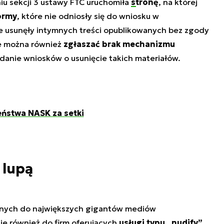
u sekcji 3 ustawy FTC uruchomiła
stronę
, na której
ormy
, które nie odniosły się do wniosku w
e usunęły intymnych treści opublikowanych bez zgody
ie można również
zgłaszać brak mechanizmu
anie wniosków o usunięcie takich materiałów.
ństwa NASK za setki
 lupą
anych do największych gigantów mediów
je również do firm oferujących
usługi typu „
nudify
”
,