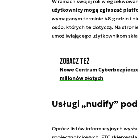
W ramach swojej roli w egzekwowani
użytkownicy mogą zgłaszać platf
wymaganym terminie 48 godzin i ni
osób, których te dotyczą. Na stron
umożliwiającego użytkownikom skład
Zobacz też
Nowe Centrum Cyberbezpiecze
milionów złotych
Usługi „nudify” pod
Oprócz listów informacyjnych wysł
społecznościowych, FTC skierowała 