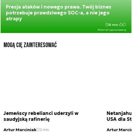
Presja ataków i nowego prawa. Twój biznes
potrzebuje prawdziwego SOC-a, a nie jego
atrapy
8 min.
Materiał sponsorowany
Mogą Cię zainteresować
Jemeńscy rebelianci uderzyli w
Netanjahu
saudyjską rafinerię
USA dla St
Artur Marciniak
Artur Marci
2 min.