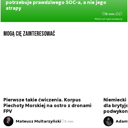
potrzebuje prawdziwego SOC-a, a nie jego
atrapy
8 min.
Materiał sponsorowany
Mogą Cię zainteresować
Pierwsze takie ćwiczenia. Korpus
Niemiecki 
Piechoty Morskiej na ostro z dronami
dla brytyjs
FPV
podwykon
Mateusz Multarzyński
Adam 
3 min.