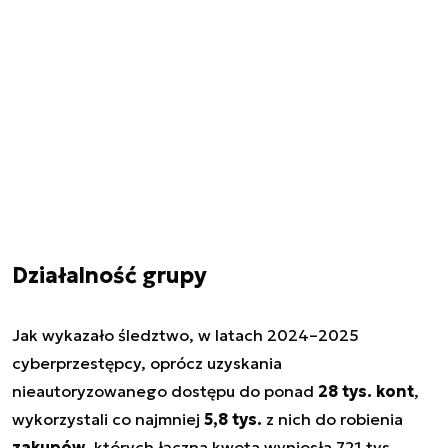
Działalność grupy
Jak wykazało śledztwo, w latach 2024–2025
cyberprzestępcy, oprócz uzyskania
nieautoryzowanego dostępu do ponad
28 tys. kont
,
wykorzystali co najmniej
5,8 tys.
z nich do robienia
zakupów
, których łączna kwota wyniosła 721 tys.