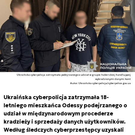
Ukraińska cyberpolicja zatrzymała podejrzanego o udział w grupie hakerskiej handlującej
wykradzionymi danymi kont
Autor. Ukraińska cyberpolicja/cyberpolice.gov.ua
Ukraińska cyberpolicja zatrzymała 18-
letniego mieszkańca Odessy podejrzanego o
udział w międzynarodowym procederze
kradzieży i sprzedaży danych użytkowników.
Według śledczych cyberprzestępcy uzyskali