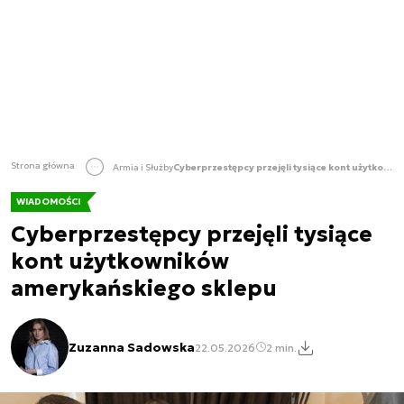
Strona główna
Armia i Służby
Cyberprzestępcy przejęli tysiące kont użytkowników amerykańskiego sklepu
WIADOMOŚCI
Cyberprzestępcy przejęli tysiące
kont użytkowników
amerykańskiego sklepu
Zuzanna Sadowska
22.05.2026
2 min.