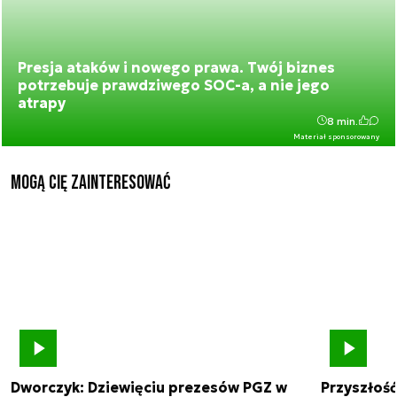
Presja ataków i nowego prawa. Twój biznes
potrzebuje prawdziwego SOC-a, a nie jego
atrapy
8 min.
Materiał sponsorowany
Mogą Cię zainteresować
Dworczyk: Dziewięciu prezesów PGZ w
Przyszłoś