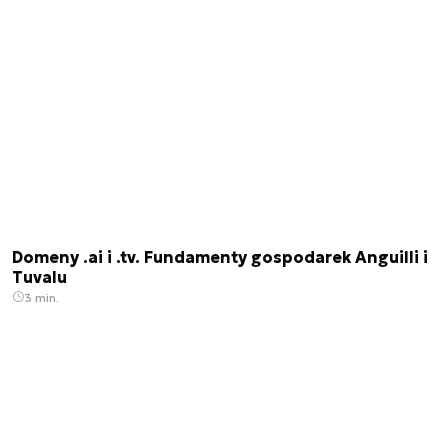
Domeny .ai i .tv. Fundamenty gospodarek Anguilli i
Tuvalu
3 min.