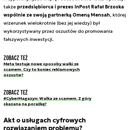
także
przedsiębiorca i prezes InPost Rafał Brzoska
wspólnie ze swoją
partnerką Omeną Mensah
, której
wizerunek wielokrotnie (bez jej wiedzy) był
wykorzystywany przez oszustów do promowania
fałszywych inwestycji.
Zobacz też
Meta testuje nowe sposoby walki ze
scamem. Czy to koniec reklamowych
oszustw?
Zobacz też
#CyberMagazyn: Walka ze scamem. Z góry
skazana na porażkę?
Akt o usługach cyfrowych
rozwiązaniem problemu?