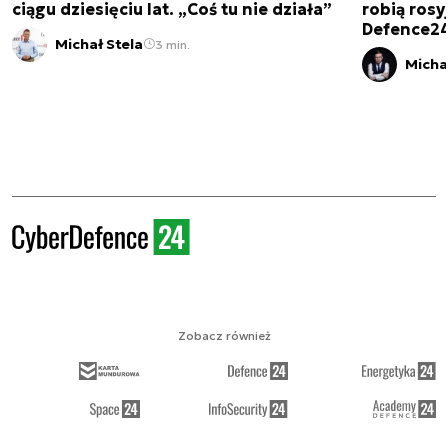
ciągu dziesięciu lat. „Coś tu nie działa”
robią rosyj
Defence2
Michał Stela
3 min.
Micha
Zobacz również