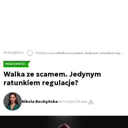
Strona główna
Polityka i prawo
Walka ze scamem. Jedynym ratunkiem regulacje?
WIADOMOŚCI
Walka ze scamem. Jedynym
ratunkiem regulacje?
Nikola Bochyńska
19.11.2024
5 min.