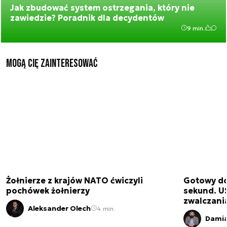
Jak zbudować system ostrzegania, który nie
zawiedzie? Poradnik dla decydentów
9 min.
Mogą Cię zainteresować
Żołnierze z krajów NATO ćwiczyli
Gotowy do
pochówek żołnierzy
sekund. U
zwalczani
Aleksander Olech
4 min.
Damia