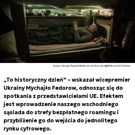
Autor. Danylo Pavlov/Defense of Ukraine (@DefenceU)/Twitter
„To historyczny dzień” – wskazał wicepremier
Ukrainy Mychajło Fedorow, odnosząc się do
spotkania z przedstawicielami UE. Efektem
jest wprowadzenie naszego wschodniego
sąsiada do strefy bezpłatnego roamingu i
przybliżenie go do wejścia do jednolitego
rynku cyfrowego.