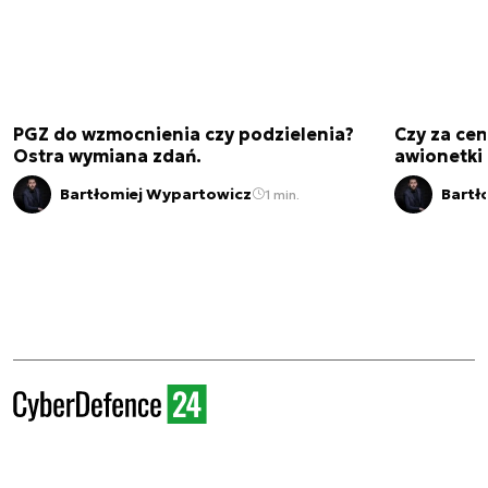
PGZ do wzmocnienia czy podzielenia?
Czy za cen
Ostra wymiana zdań.
awionetki 
Bartłomiej Wypartowicz
Bartł
1 min.