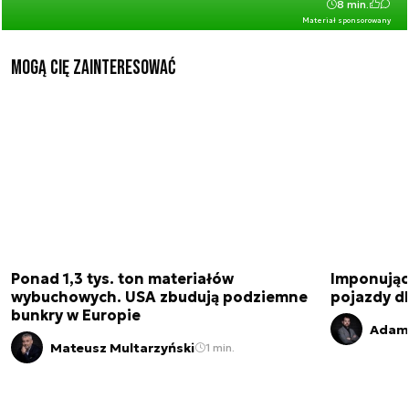
8 min.
Materiał sponsorowany
Mogą Cię zainteresować
Ponad 1,3 tys. ton materiałów
Imponujące
wybuchowych. USA zbudują podziemne
pojazdy dl
bunkry w Europie
Adam 
Mateusz Multarzyński
1 min.