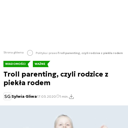
Strona główna
Polityka i prawo
Troll parenting, czyli rodzice z piekła rodem
WIADOMOŚCI
WAŻNE
Troll parenting, czyli rodzice z
piekła rodem
SG
Sylwia Gliwa
17.03.2020
1 min.