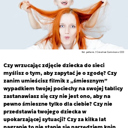
fot. pxhere / Creative Commons CC0
Czy wrzucając zdjęcie dziecka do sieci
myślisz o tym, aby zapytać je o zgodę? Czy
zanim umieścisz filmik z „śmiesznym”
wypadkiem twojej pociechy na swojej tablicy
zastanawiasz się czy nie jest ono, aby na
pewno śmieszne tylko dla ciebie? Czy nie
przedstawia twojego dziecka w
upokarzającej sytuacji? Czy za kilka lat
nagranie to nie stanie się narzędziem kpin