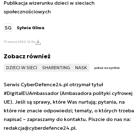
Publikacja wizerunku dzieci w sieciach
społecznościowych
SG
Sylwia Gliwa
17 marca 2020, 12:34
Zobacz również
DZIECI W SIECI
SHARENTING
NASK
pokaż wszystkie
Serwis CyberDefence24.pl otrzymał tytuł
#DigitalEUAmbassador (Ambasadora polityki cyfrowej
UE). Jeśli są sprawy, które Was nurtują; pytania, na
które nie znacie odpowiedzi; tematy, o których trzeba
napisać – zapraszamy do kontaktu. Piszcie do nas na:
redakcja@cyberdefence24.pl
.