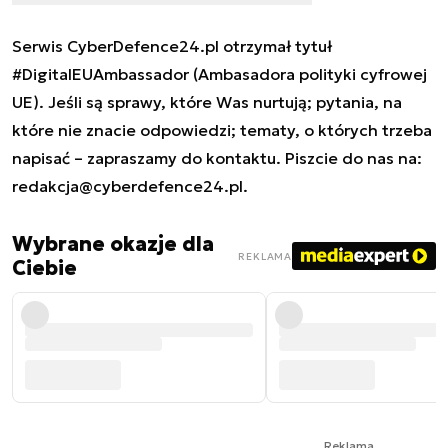
Serwis CyberDefence24.pl otrzymał tytuł
#DigitalEUAmbassador (Ambasadora polityki cyfrowej
UE). Jeśli są sprawy, które Was nurtują; pytania, na
które nie znacie odpowiedzi; tematy, o których trzeba
napisać – zapraszamy do kontaktu. Piszcie do nas na:
redakcja@cyberdefence24.pl
.
Wybrane okazje dla
REKLAMA
Ciebie
Reklama