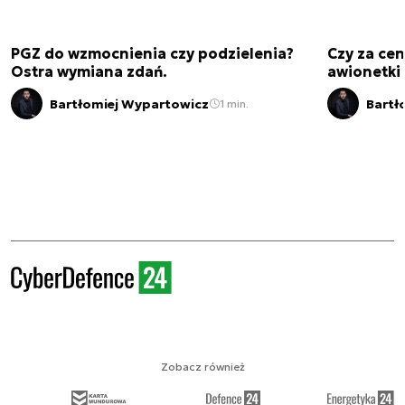
PGZ do wzmocnienia czy podzielenia?
Czy za cen
Ostra wymiana zdań.
awionetki 
Bartłomiej Wypartowicz
Bartł
1 min.
Zobacz również