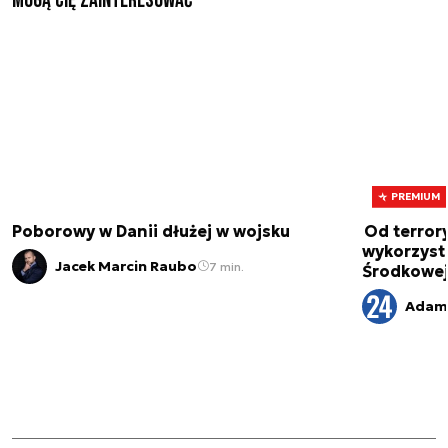
Mogą Cię zainteresować
PREMIUM
Poborowy w Danii dłużej w wojsku
Od terror
wykorzystu
Jacek Marcin Raubo
7 min.
Środkowe
Adam