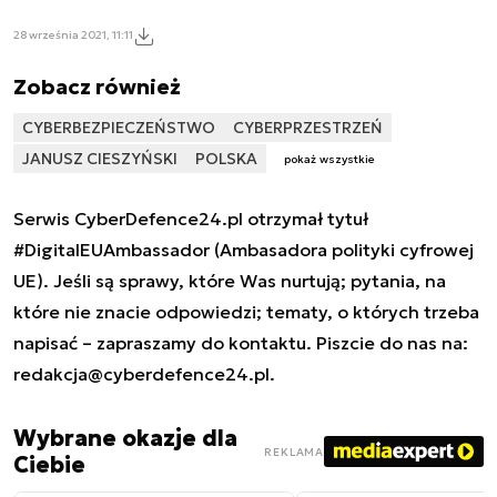
28 września 2021, 11:11
Zobacz również
CYBERBEZPIECZEŃSTWO
CYBERPRZESTRZEŃ
JANUSZ CIESZYŃSKI
POLSKA
pokaż wszystkie
Serwis CyberDefence24.pl otrzymał tytuł
#DigitalEUAmbassador (Ambasadora polityki cyfrowej
UE). Jeśli są sprawy, które Was nurtują; pytania, na
które nie znacie odpowiedzi; tematy, o których trzeba
napisać – zapraszamy do kontaktu. Piszcie do nas na:
redakcja@cyberdefence24.pl
.
Wybrane okazje dla
REKLAMA
Ciebie