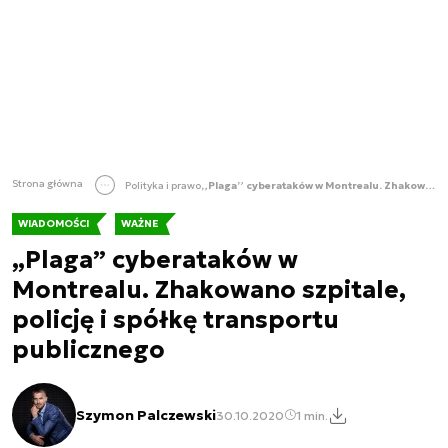
Strona główna
Polityka i prawo
„Plaga” cyberataków w Montrealu. Zhakowano szpitale, policję i spółkę transportu publicznego
WIADOMOŚCI
WAŻNE
„Plaga” cyberataków w
Montrealu. Zhakowano szpitale,
policję i spółkę transportu
publicznego
Szymon Palczewski
30.10.2020
1 min.