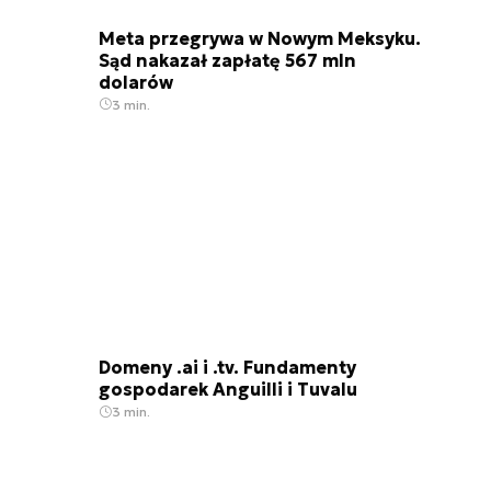
Meta przegrywa w Nowym Meksyku.
Sąd nakazał zapłatę 567 mln
dolarów
3 min.
Domeny .ai i .tv. Fundamenty
gospodarek Anguilli i Tuvalu
3 min.