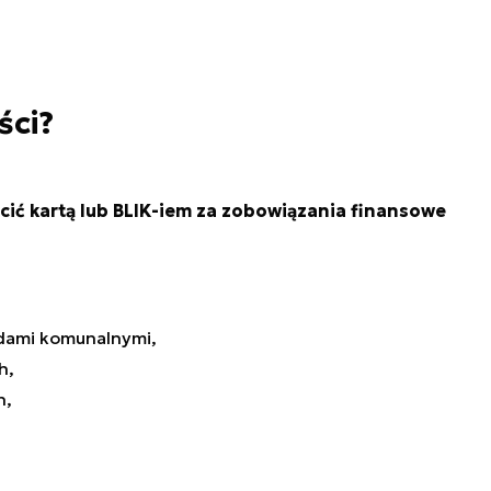
ści?
ić kartą lub BLIK-iem za zobowiązania finansowe
dami komunalnymi,
h,
h,