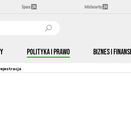
by
Polityka i prawo
Biznes i Finans
ejestracja