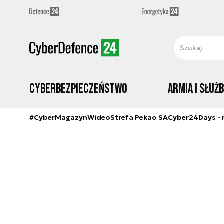
Cyberbezpieczeństwo
Armia i Służ
#CyberMagazyn
Wideo
Strefa Pekao SA
Cyber24Days - r