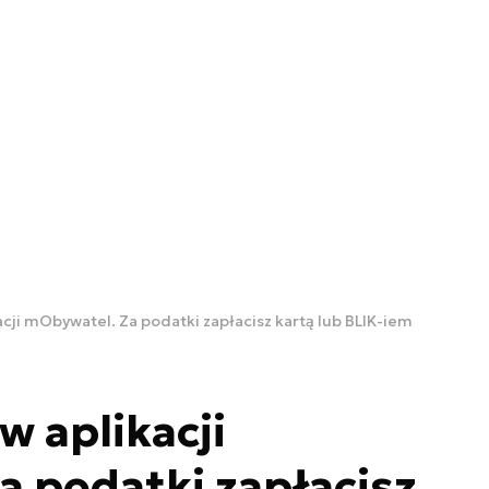
cji mObywatel. Za podatki zapłacisz kartą lub BLIK-iem
w aplikacji
 podatki zapłacisz