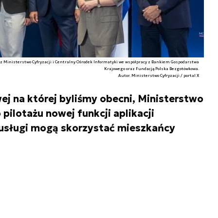
z Ministerstwo Cyfryzacji i Centralny Ośrodek Informatyki we współpracy z Bankiem Gospodarstwa
Krajowego oraz Fundacją Polska Bezgotówkowa.
Autor. Ministerstwo Cyfryzacji / portal X
ej na której byliśmy obecni, Ministerstwo
pilotażu nowej funkcji aplikacji
 usługi mogą skorzystać mieszkańcy