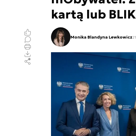
kartą lub BLI
Monika Blandyna Lewkowicz
21