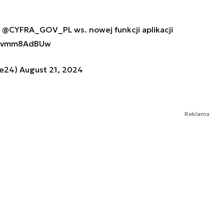
w
@CYFRA_GOV_PL
ws. nowej funkcji aplikacji
m/rvmm8AdBUw
ce24)
August 21, 2024
Reklama