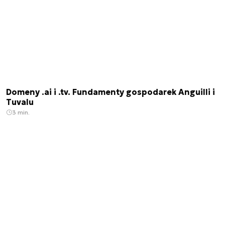
Domeny .ai i .tv. Fundamenty gospodarek Anguilli i
Tuvalu
3 min.