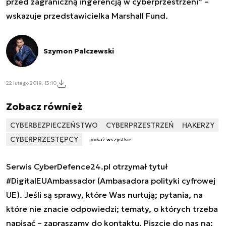
przed zagraniczną ingerencją w cyberprzestrzeni” –
wskazuje przedstawicielka Marshall Fund.
Szymon Palczewski
22 lutego 2019, 13:10
Zobacz również
CYBERBEZPIECZEŃSTWO
CYBERPRZESTRZEŃ
HAKERZY
CYBERPRZESTĘPCY
pokaż wszystkie
Serwis CyberDefence24.pl otrzymał tytuł
#DigitalEUAmbassador (Ambasadora polityki cyfrowej
UE). Jeśli są sprawy, które Was nurtują; pytania, na
które nie znacie odpowiedzi; tematy, o których trzeba
napisać – zapraszamy do kontaktu. Piszcie do nas na: