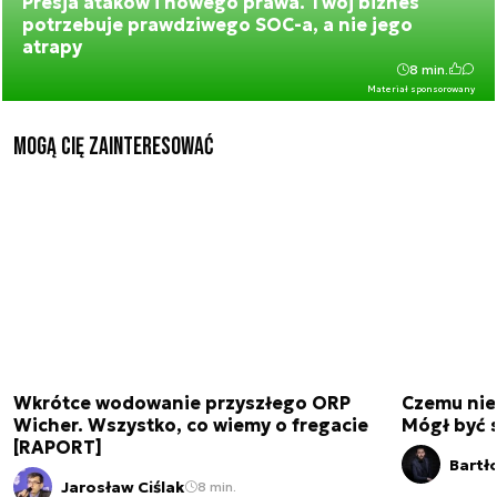
Presja ataków i nowego prawa. Twój biznes
potrzebuje prawdziwego SOC-a, a nie jego
atrapy
8 min.
Materiał sponsorowany
Mogą Cię zainteresować
Wkrótce wodowanie przyszłego ORP
Czemu nie
Wicher. Wszystko, co wiemy o fregacie
Mógł być 
[RAPORT]
Bartł
Jarosław Ciślak
8 min.