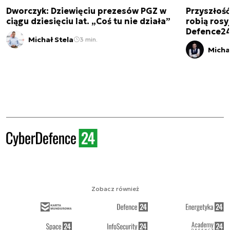
Dworczyk: Dziewięciu prezesów PGZ w
Przyszłoś
ciągu dziesięciu lat. „Coś tu nie działa”
robią rosyj
Defence2
Michał Stela
3 min.
Micha
Zobacz również