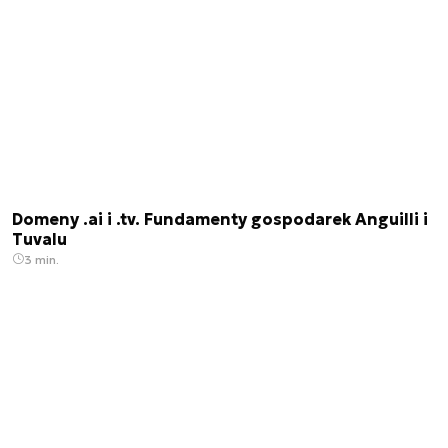
Domeny .ai i .tv. Fundamenty gospodarek Anguilli i
Tuvalu
3 min.