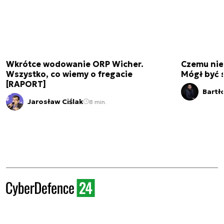
Wkrótce wodowanie ORP Wicher.
Czemu nie
Wszystko, co wiemy o fregacie
Mógł być 
[RAPORT]
Bartł
Jarosław Ciślak
8 min.