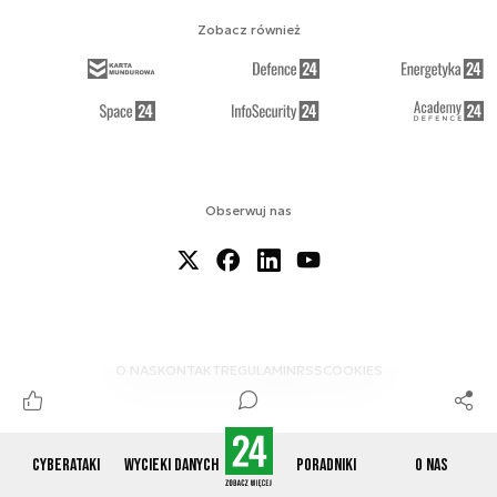
Zobacz również
Obserwuj nas
O NAS
KONTAKT
REGULAMIN
RSS
COOKIES
Cyberataki
Wycieki danych
Poradniki
O nas
© 2012-2026 CYBERDEFENCE24