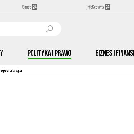
by
Polityka i prawo
Biznes i Finans
ejestracja