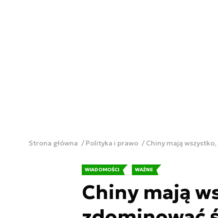
Strona główna
Polityka i prawo
Chiny mają wszystko,
WIADOMOŚCI
WAŻNE
Chiny mają ws
zdominować ś