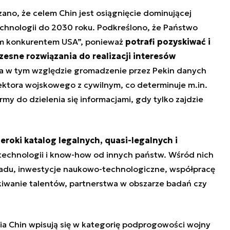
zano, że
celem Chin jest osiągnięcie dominującej
chnologii do 2030 roku
. Podkreślono, że Państwo
ym konkurentem USA”, ponieważ
potrafi pozyskiwać i
sne rozwiązania do realizacji interesów
ma w tym względzie
gromadzenie przez Pekin danych
ktora wojskowego z cywilnym, co determinuje m.in.
y do dzielenia się informacjami, gdy tylko zajdzie
eroki katalog legalnych, quasi-legalnych i
technologii i know-how od innych państw. Wśród nich
iadu, inwestycje naukowo-technologiczne, współpracę
skiwanie talentów, partnerstwa w obszarze badań czy
a Chin wpisują się w kategorię podprogowości wojny