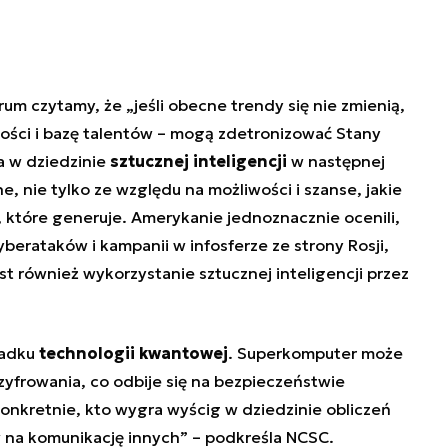
m czytamy, że „jeśli obecne trendy się nie zmienią,
wości i bazę talentów – mogą zdetronizować Stany
a w dziedzinie
sztucznej inteligencji
w następnej
e, nie tylko ze względu na możliwości i szanse, jakie
a, które generuje. Amerykanie jednoznacznie ocenili,
berataków i kampanii w infosferze ze strony Rosji,
t również wykorzystanie sztucznej inteligencji przez
padku
technologii kwantowej
.
Superkomputer może
szyfrowania
, co odbije się na bezpieczeństwie
nkretnie, kto wygra wyścig w dziedzinie obliczeń
 na komunikację innych” – podkreśla NCSC.