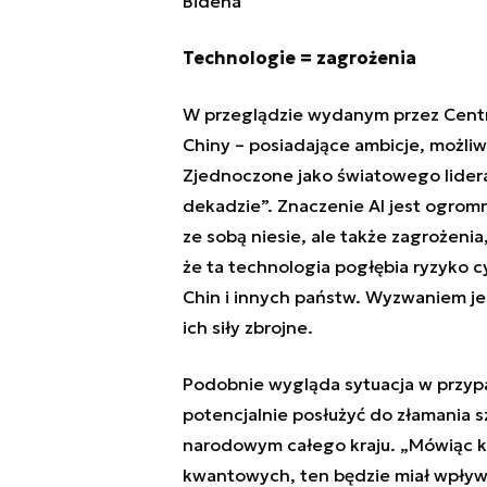
Bidena
Technologie = zagrożenia
W przeglądzie wydanym przez Centru
Chiny – posiadające ambicje, możli
Zjednoczone jako światowego lider
dekadzie
”. Znaczenie AI jest ogromn
ze sobą niesie, ale także zagrożeni
że ta technologia pogłębia ryzyko cy
Chin i innych państw. Wyzwaniem jes
ich siły zbrojne.
Podobnie wygląda sytuacja w przy
potencjalnie posłużyć do złamania 
narodowym całego kraju. „Mówiąc ko
kwantowych, ten będzie miał wpływ