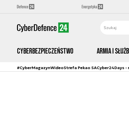
Cyberbezpieczeństwo
Armia i Służ
#CyberMagazyn
Wideo
Strefa Pekao SA
Cyber24Days - r