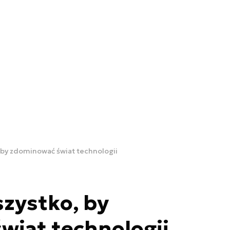
 by zdominować świat technologii
zystko, by
wiat technologii