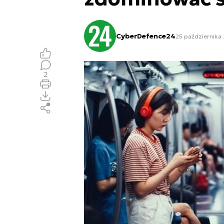
CyberDefence24
25 października 
2