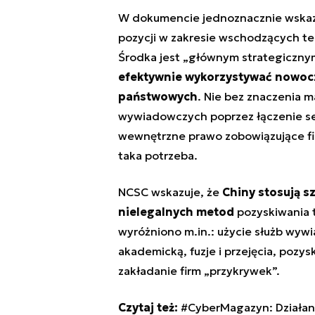
W dokumencie jednoznacznie wska
pozycji w zakresie wschodzących te
Środka jest „głównym strategiczn
efektywnie wykorzystywać nowocze
państwowych
. Nie bez znaczenia 
wywiadowczych poprzez łączenie se
wewnętrzne prawo zobowiązujące firm
taka potrzeba.
NCSC wskazuje, że
Chiny
stosują sz
nielegalnych metod
pozyskiwania 
wyróżniono m.in.: użycie służb wyw
akademicką, fuzje i przejęcia, pozy
zakładanie firm „przykrywek”.
Czytaj też:
#CyberMagazyn: Działani