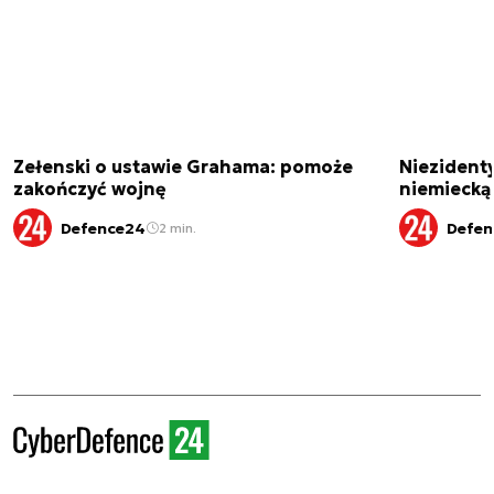
Zełenski o ustawie Grahama: pomoże
Niezident
zakończyć wojnę
niemiecką
Defence24
Defen
2 min.