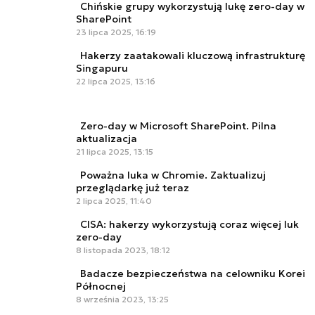
Chińskie grupy wykorzystują lukę zero-day w
SharePoint
23 lipca 2025, 16:19
Hakerzy zaatakowali kluczową infrastrukturę
Singapuru
22 lipca 2025, 13:16
Zero-day w Microsoft SharePoint. Pilna
aktualizacja
21 lipca 2025, 13:15
Poważna luka w Chromie. Zaktualizuj
przeglądarkę już teraz
2 lipca 2025, 11:40
CISA: hakerzy wykorzystują coraz więcej luk
zero-day
8 listopada 2023, 18:12
Badacze bezpieczeństwa na celowniku Korei
Północnej
8 września 2023, 13:25