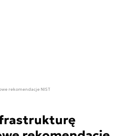
 Nowe rekomendacje NIST
nfrastrukturę
owe rekomendacje