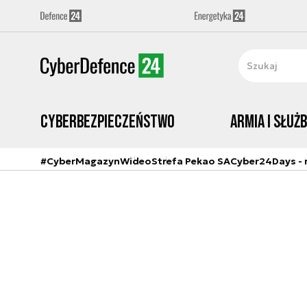
Cyberbezpieczeństwo
Armia i Służ
#CyberMagazyn
Wideo
Strefa Pekao SA
Cyber24Days - r