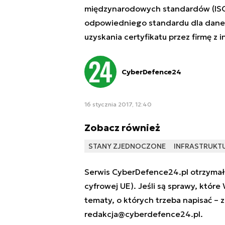
międzynarodowych standardów (ISO,
odpowiedniego standardu dla daneg
uzyskania certyfikatu przez firmę z 
CyberDefence24
16 stycznia 2017, 12:40
Zobacz również
STANY ZJEDNOCZONE
INFRASTRUKT
Serwis CyberDefence24.pl otrzymał 
cyfrowej UE). Jeśli są sprawy, które
tematy, o których trzeba napisać – 
redakcja@cyberdefence24.pl
.