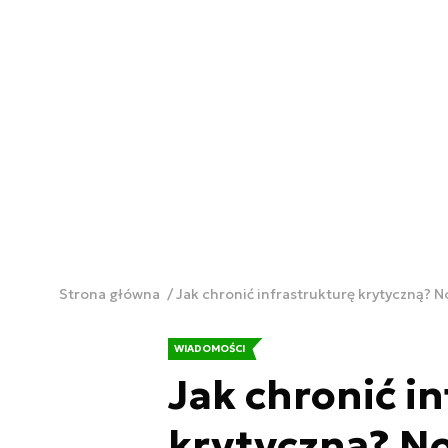
Strona główna
Jak chronić infrastrukturę krytyczną?
WIADOMOŚCI
Jak chronić i
krytyczną? N