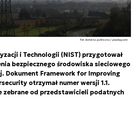
Fot. domena publiczna / pixabay.com
zacji i Technologii (NIST) przygotował
enia bezpiecznego środowiska sieciowego
ej. Dokument Framework for Improving
rsecurity otrzymał numer wersji 1.1.
e zebrane od przedstawicieli podatnych