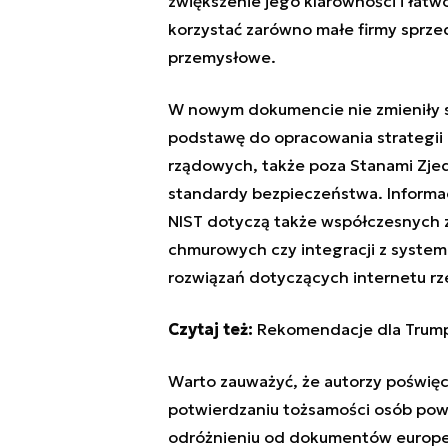
zwiększenie jego klarowności i łatw
korzystać zarówno małe firmy sprzed
przemysłowe.
W nowym dokumencie nie zmieniły si
podstawę do opracowania strategii c
rządowych, także poza Stanami Zjed
standardy bezpieczeństwa. Inform
NIST dotyczą także współczesnych za
chmurowych czy integracji z system
rozwiązań dotyczących internetu rz
Czytaj też:
Rekomendacje dla Trumpa
Warto zauważyć, że autorzy poświęcili
potwierdzaniu tożsamości osób powo
odróżnieniu od dokumentów europej