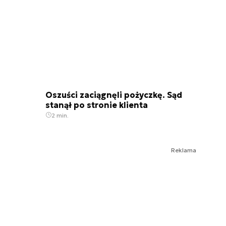
Oszuści zaciągnęli pożyczkę. Sąd
stanął po stronie klienta
2 min.
Reklama