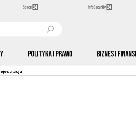
by
Polityka i prawo
Biznes i Finans
ejestracja