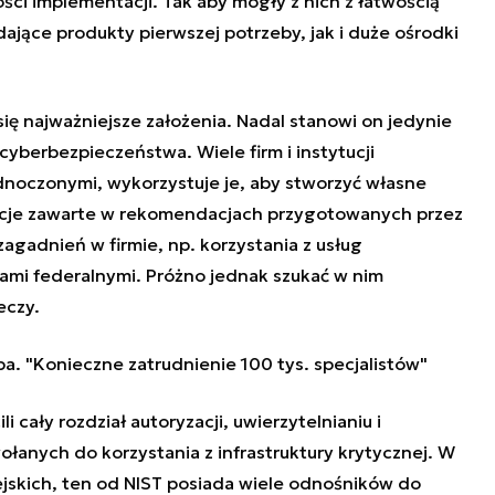
ości implementacji. Tak aby mogły z nich z łatwością
ające produkty pierwszej potrzeby, jak i duże ośrodki
ę najważniejsze założenia. Nadal stanowi on jedynie
yberbezpieczeństwa. Wiele firm i instytucji
noczonymi, wykorzystuje je, aby stworzyć własne
acje zawarte w rekomendacjach przygotowanych przez
gadnień w firmie, np. korzystania z usług
ami federalnymi. Próżno jednak szukać w nim
eczy.
. "Konieczne zatrudnienie 100 tys. specjalistów"
 cały rozdział autoryzacji, uwierzytelnianiu i
łanych do korzystania z infrastruktury krytycznej. W
skich, ten od NIST posiada wiele odnośników do