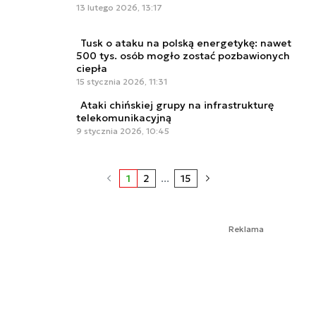
13 lutego 2026, 13:17
Tusk o ataku na polską energetykę: nawet
500 tys. osób mogło zostać pozbawionych
ciepła
15 stycznia 2026, 11:31
Ataki chińskiej grupy na infrastrukturę
telekomunikacyjną
9 stycznia 2026, 10:45
1
2
...
15
Reklama