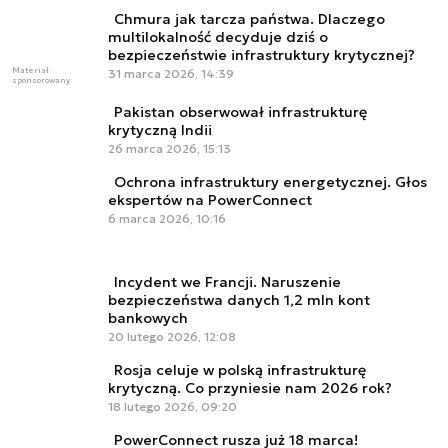
Chmura jak tarcza państwa. Dlaczego
multilokalność decyduje dziś o
bezpieczeństwie infrastruktury krytycznej?
Materiał
31 marca 2026, 14:39
sponsorowany
Pakistan obserwował infrastrukturę
krytyczną Indii
26 marca 2026, 15:13
Ochrona infrastruktury energetycznej. Głos
ekspertów na PowerConnect
6 marca 2026, 10:16
Incydent we Francji. Naruszenie
bezpieczeństwa danych 1,2 mln kont
bankowych
20 lutego 2026, 12:08
Rosja celuje w polską infrastrukturę
krytyczną. Co przyniesie nam 2026 rok?
18 lutego 2026, 09:20
PowerConnect rusza już 18 marca!