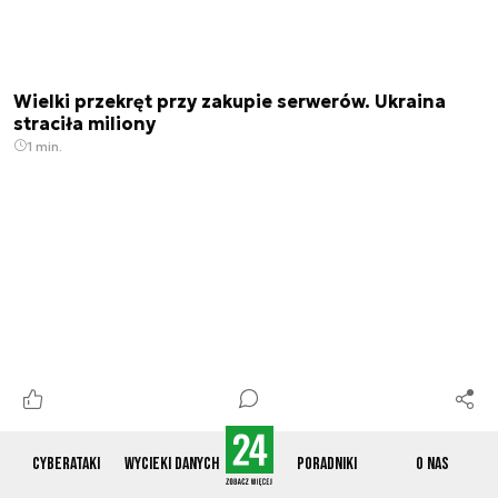
Wielki przekręt przy zakupie serwerów. Ukraina
straciła miliony
1 min.
Cyber24 DAYS w nowej formule! Bądź z nami 7-8
Cyberataki
Wycieki danych
Poradniki
O nas
października
3 min.