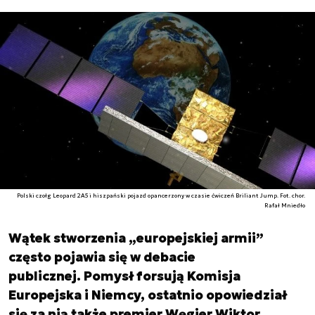
Polski czołg Leopard 2A5 i hiszpański pojazd opancerzony w czasie ćwiczeń Briliant Jump. Fot. chor.
Rafał Mniedło
Wątek stworzenia „europejskiej armii”
często pojawia się w debacie
publicznej. Pomysł forsują Komisja
Europejska i Niemcy, ostatnio opowiedział
się za nią także premier Węgier Wiktor