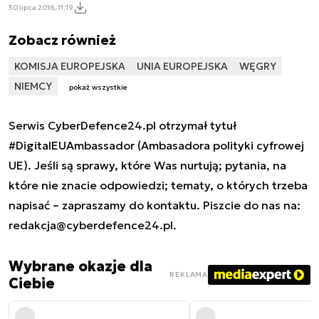
30 lipca 2016, 11:19
Zobacz również
KOMISJA EUROPEJSKA
UNIA EUROPEJSKA
WĘGRY
NIEMCY
pokaż wszystkie
Serwis CyberDefence24.pl otrzymał tytuł
#DigitalEUAmbassador (Ambasadora polityki cyfrowej
UE). Jeśli są sprawy, które Was nurtują; pytania, na
które nie znacie odpowiedzi; tematy, o których trzeba
napisać – zapraszamy do kontaktu. Piszcie do nas na:
redakcja@cyberdefence24.pl
.
Wybrane okazje dla
REKLAMA
Ciebie