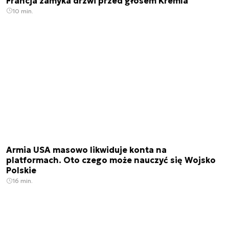
Francja zamyka drzwi przed głosem Kremla
10 min.
Armia USA masowo likwiduje konta na
platformach. Oto czego może nauczyć się Wojsko
Polskie
16 min.