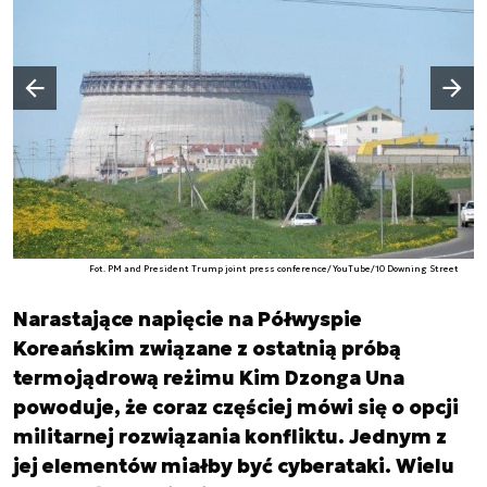
Następny slajd
Poprzedni slajd
Fot. PM and President Trump joint press conference/YouTube/10 Downing Street
Narastające napięcie na Półwyspie
Koreańskim związane z ostatnią próbą
termojądrową reżimu Kim Dzonga Una
powoduje, że coraz częściej mówi się o opcji
militarnej rozwiązania konfliktu. Jednym z
jej elementów miałby być cyberataki. Wielu