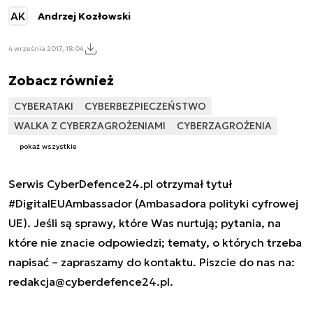
AK
Andrzej Kozłowski
4 września 2017, 18:04
Zobacz również
CYBERATAKI
CYBERBEZPIECZEŃSTWO
WALKA Z CYBERZAGROŻENIAMI
CYBERZAGROŻENIA
pokaż wszystkie
Serwis CyberDefence24.pl otrzymał tytuł
#DigitalEUAmbassador (Ambasadora polityki cyfrowej
UE). Jeśli są sprawy, które Was nurtują; pytania, na
które nie znacie odpowiedzi; tematy, o których trzeba
napisać – zapraszamy do kontaktu. Piszcie do nas na:
redakcja@cyberdefence24.pl
.