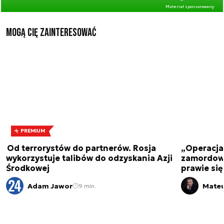
Materiał sponsorowany
Mogą Cię zainteresować
PREMIUM
Od terrorystów do partnerów. Rosja
„Operacja 
wykorzystuje talibów do odzyskania Azji
zamordowa
Środkowej
prawie się
Adam Jawor
Mateu
9 min.