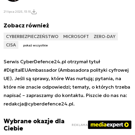
21 lipca 2025, 13:15
Zobacz również
CYBERBEZPIECZEŃSTWO
MICROSOFT
ZERO-DAY
CISA
pokaż wszystkie
Serwis CyberDefence24.pl otrzymał tytuł
#DigitalEUAmbassador (Ambasadora polityki cyfrowej
UE). Jeśli są sprawy, które Was nurtują; pytania, na
które nie znacie odpowiedzi; tematy, o których trzeba
napisać – zapraszamy do kontaktu. Piszcie do nas na:
redakcja@cyberdefence24.pl
.
Wybrane okazje dla
REKLAMA
Ciebie