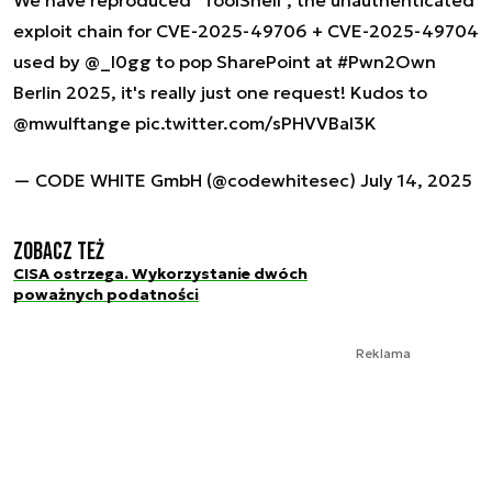
We have reproduced "ToolShell", the unauthenticated
exploit chain for CVE-2025-49706 + CVE-2025-49704
used by
@_l0gg
to pop SharePoint at
#Pwn2Own
Berlin 2025, it's really just one request! Kudos to
@mwulftange
pic.twitter.com/sPHVVBal3K
— CODE WHITE GmbH (@codewhitesec)
July 14, 2025
Zobacz też
CISA ostrzega. Wykorzystanie dwóch
poważnych podatności
Reklama