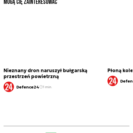
Mogą Cię zainteresować
Nieznany dron naruszył bułgarską
Płoną kole
przestrzeń powietrzną
Defen
Defence24
1 min.