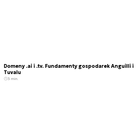
Domeny .ai i .tv. Fundamenty gospodarek Anguilli i
Tuvalu
3 min.