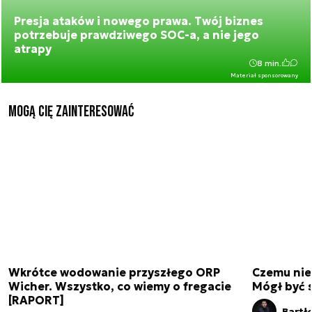
Presja ataków i nowego prawa. Twój biznes
potrzebuje prawdziwego SOC-a, a nie jego
atrapy
8 min.
Materiał sponsorowany
Mogą Cię zainteresować
Wkrótce wodowanie przyszłego ORP
Czemu nie
Wicher. Wszystko, co wiemy o fregacie
Mógł być 
[RAPORT]
Bartł