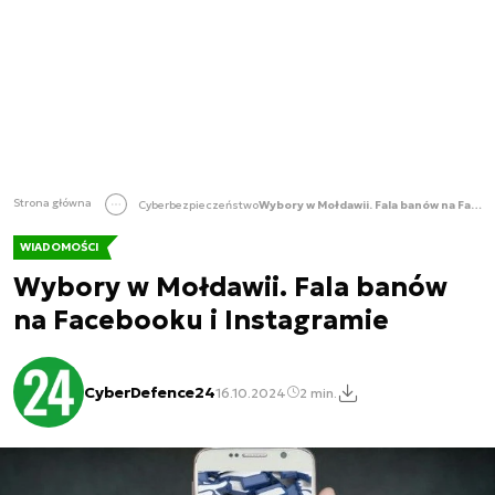
Strona główna
Cyberbezpieczeństwo
Wybory w Mołdawii. Fala banów na Facebooku i Instagramie
WIADOMOŚCI
Wybory w Mołdawii. Fala banów
na Facebooku i Instagramie
CyberDefence24
16.10.2024
2 min.