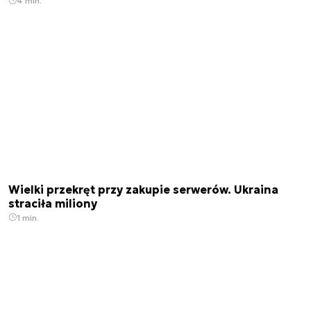
4 min.
Wielki przekręt przy zakupie serwerów. Ukraina
straciła miliony
1 min.