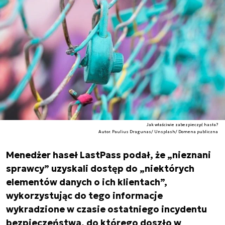
Jak właściwie zabezpieczyć hasła?
Autor. Paulius Dragunas/ Unsplash/ Domena publiczna
Menedżer haseł LastPass podał, że „nieznani
sprawcy” uzyskali dostęp do „niektórych
elementów danych o ich klientach”,
wykorzystując do tego informacje
wykradzione w czasie ostatniego incydentu
bezpieczeństwa, do którego doszło w