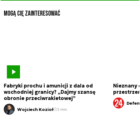
Mogą Cię zainteresować
Fabryki prochu i amunicji z dala od
Nieznany 
wschodniej granicy? „Dajmy szansę
przestrze
obronie przeciwrakietowej”
Defen
Wojciech Kozioł
2 min.