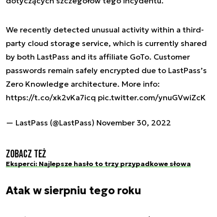
dotyczących szczegółow tego incydentu.
We recently detected unusual activity within a third-
party cloud storage service, which is currently shared
by both LastPass and its affiliate GoTo. Customer
passwords remain safely encrypted due to LastPass’s
Zero Knowledge architecture. More info:
https://t.co/xk2vKa7icq
pic.twitter.com/ynuGVwiZcK
— LastPass (@LastPass)
November 30, 2022
Zobacz też
Eksperci: Najlepsze hasło to trzy przypadkowe słowa
Atak w sierpniu tego roku