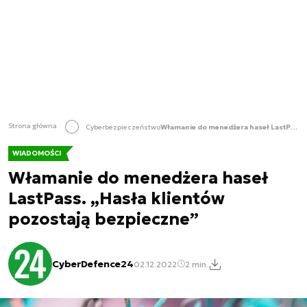
Strona główna
Cyberbezpieczeństwo
Włamanie do menedżera haseł LastPass. „Hasła klientów pozostają bezpieczne”
WIADOMOŚCI
Włamanie do menedżera haseł
LastPass. „Hasła klientów
pozostają bezpieczne”
CyberDefence24
02.12.2022
2 min.