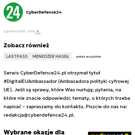
CyberDefence24
2 grudnia 2022, 11:49
Zobacz również
LASTPASS
MENEDŻER HASEŁ
pokaż wszystkie
Serwis CyberDefence24.pl otrzymał tytuł
#DigitalEUAmbassador (Ambasadora polityki cyfrowej
UE). Jeśli są sprawy, które Was nurtują; pytania, na
które nie znacie odpowiedzi; tematy, o których trzeba
napisać – zapraszamy do kontaktu. Piszcie do nas na:
redakcja@cyberdefence24.pl
.
Wybrane okazje dla