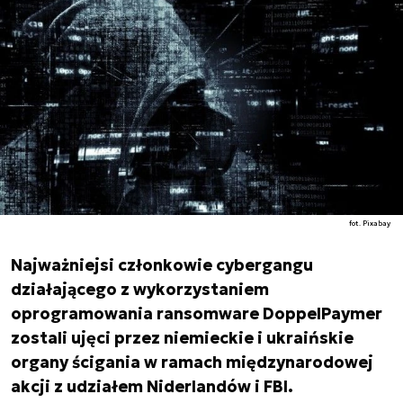
fot. Pixabay
Najważniejsi członkowie cybergangu
działającego z wykorzystaniem
oprogramowania ransomware DoppelPaymer
zostali ujęci przez niemieckie i ukraińskie
organy ścigania w ramach międzynarodowej
akcji z udziałem Niderlandów i FBI.