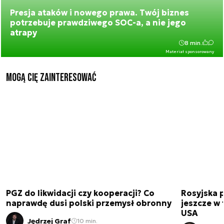
Presja ataków i nowego prawa. Twój biznes
potrzebuje prawdziwego SOC-a, a nie jego
atrapy
8 min.
Materiał sponsorowany
Mogą Cię zainteresować
PGZ do likwidacji czy kooperacji? Co
Rosyjska 
naprawdę dusi polski przemysł obronny
jeszcze w 
USA
Jędrzej Graf
10 min.