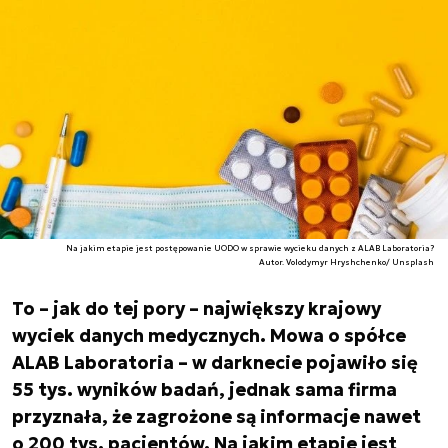
Na jakim etapie jest postępowanie UODO w sprawie wycieku danych z ALAB Laboratoria?
Autor. Volodymyr Hryshchenko/ Unsplash
To – jak do tej pory – największy krajowy
wyciek danych medycznych. Mowa o spółce
ALAB Laboratoria – w darknecie pojawiło się
55 tys. wyników badań, jednak sama firma
przyznała, że zagrożone są informacje nawet
o 200 tys. pacjentów. Na jakim etapie jest