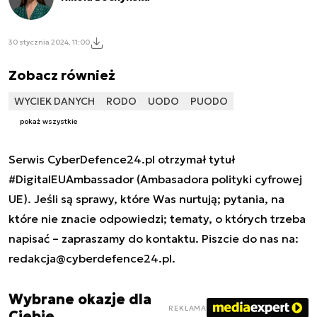
30 stycznia 2024, 11:00
Zobacz również
WYCIEK DANYCH
RODO
UODO
PUODO
pokaż wszystkie
Serwis CyberDefence24.pl otrzymał tytuł
#DigitalEUAmbassador (Ambasadora polityki cyfrowej
UE). Jeśli są sprawy, które Was nurtują; pytania, na
które nie znacie odpowiedzi; tematy, o których trzeba
napisać – zapraszamy do kontaktu. Piszcie do nas na:
redakcja@cyberdefence24.pl
.
Wybrane okazje dla
REKLAMA
Ciebie