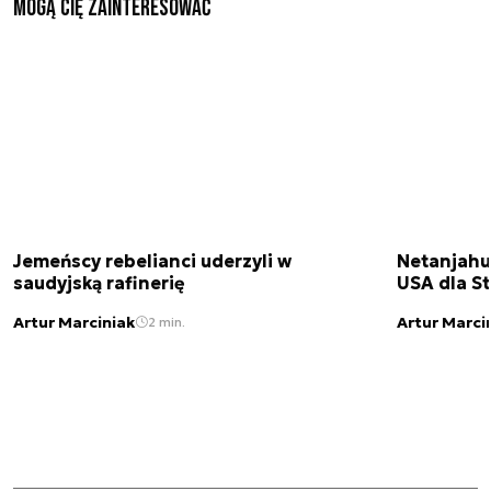
Mogą Cię zainteresować
Jemeńscy rebelianci uderzyli w
Netanjahu
saudyjską rafinerię
USA dla St
Artur Marciniak
Artur Marci
2 min.