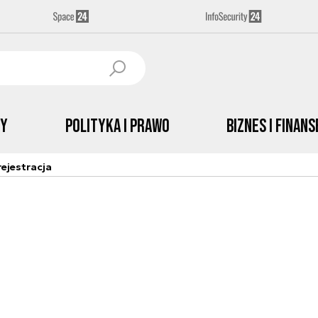
by
Polityka i prawo
Biznes i Finans
ejestracja