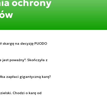
ia ochrony
ków
lił skargę na decyzję PUODO
e jest poważny". Skończyła z
łka zapłaci gigantyczną karę?
ielski. Chodzi o karę od