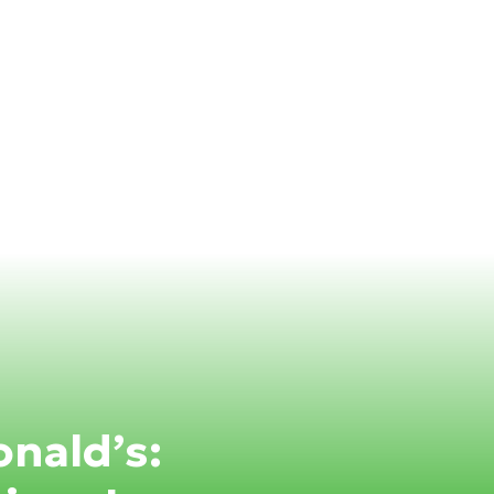
nald’s: