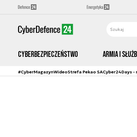
Cyberbezpieczeństwo
Armia i Służ
#CyberMagazyn
Wideo
Strefa Pekao SA
Cyber24Days - r