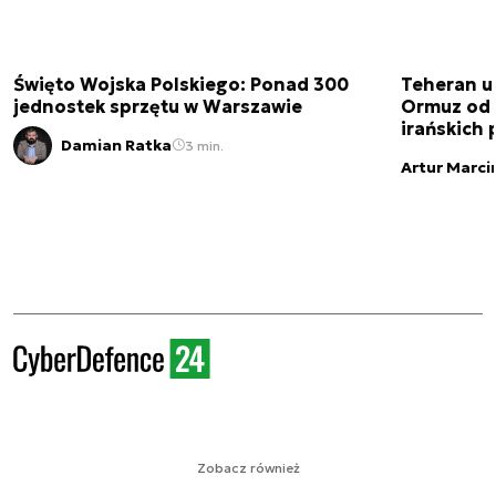
Święto Wojska Polskiego: Ponad 300
Teheran uz
jednostek sprzętu w Warszawie
Ormuz od 
irańskich
Damian Ratka
3 min.
Artur Marci
Zobacz również