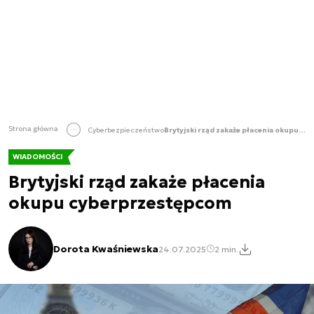
Strona główna
Cyberbezpieczeństwo
Brytyjski rząd zakaże płacenia okupu cyberprzestępcom
WIADOMOŚCI
Brytyjski rząd zakaże płacenia
okupu cyberprzestępcom
Dorota Kwaśniewska
24.07.2025
2 min.