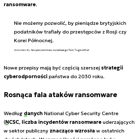
ransomware
.
Nie możemy pozwolić, by pieniądze brytyjskich
podatników trafiały do przestępców z Rosji czy
Korei Północnej.
minister ds. bezpieczeństwa narodowego Tom Tugendhat
Nowe przepisy mają być częścią szerszej
strategii
cyberodporności
państwa do 2030 roku.
Rosnąca fala ataków ransomware
Według
danych
National Cyber Security Centre
(
NCSC
,
liczba incydentów ransomware
uderzających
w sektor publiczny
znacząco wzrosła
w ostatnich