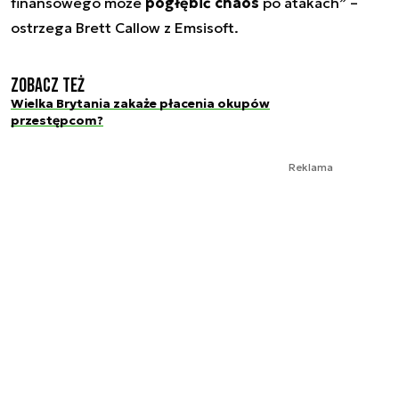
finansowego może
pogłębić chaos
po atakach” –
ostrzega Brett Callow z Emsisoft.
Zobacz też
Wielka Brytania zakaże płacenia okupów
przestępcom?
Reklama